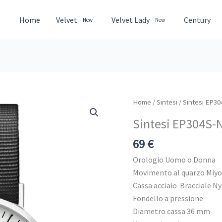
Home
Velvet
Velvet Lady
Century
New
New
Sintesi
Home
/
Sintesi
/ Sintesi EP3
EP304S-
Sintesi EP304S-
N7
quantità
69
€
Orologio Uomo o Donna
Movimento al quarzo Miy
Cassa acciaio Bracciale N
Fondello a pressione
Diametro cassa 36 mm