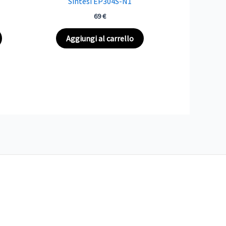
Sintesi EP304S-N1
69
€
Aggiungi al carrello