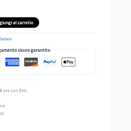
giungi al carrello
:
Sintesi
amento sicuro garantito
48 ore con DHL
rni
Pal