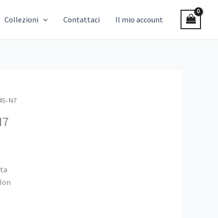
Collezioni
Contattaci
Il mio account
04S-N7
N7
ota
ylon