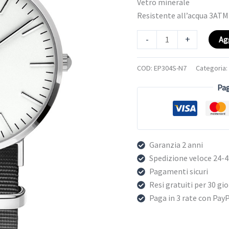
Vetro minerale
Resistente all’acqua 3ATM
-
+
Ag
COD:
EP304S-N7
Categoria
Pag
Garanzia 2 anni
Spedizione veloce 24-
Pagamenti sicuri
Resi gratuiti per 30 gio
Paga in 3 rate con Pay