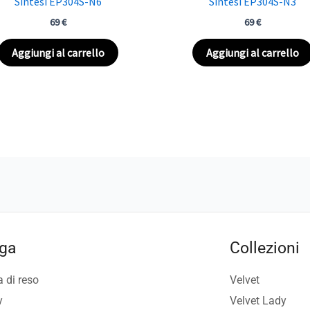
Sintesi EP304S-N6
Sintesi EP304S-N3
69
€
69
€
Aggiungi al carrello
Aggiungi al carrello
ga
Collezioni
a di reso
Velvet
y
Velvet Lady