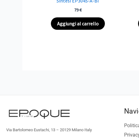
Sintesi EP304S-A-BI
79
€
Aggiungi al carrello
Navi
Politic
Via Bartolomeo Eustachi, 13 – 20129 Milano Italy
Privac