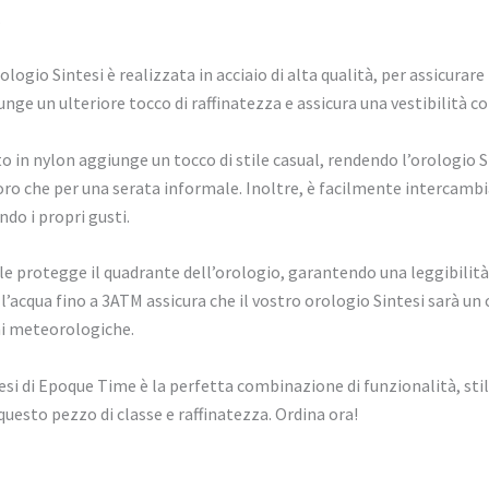
.
rologio Sintesi è realizzata in acciaio di alta qualità, per assicurar
nge un ulteriore tocco di raffinatezza e assicura una vestibilità c
to in nylon aggiunge un tocco di stile casual, rendendo l’orologio S
voro che per una serata informale. Inoltre, è facilmente intercamb
ndo i propri gusti.
le protegge il quadrante dell’orologio, garantendo una leggibilità o
ll’acqua fino a 3ATM assicura che il vostro orologio Sintesi sarà
ni meteorologiche.
esi di Epoque Time è la perfetta combinazione di funzionalità, stil
questo pezzo di classe e raffinatezza. Ordina ora!