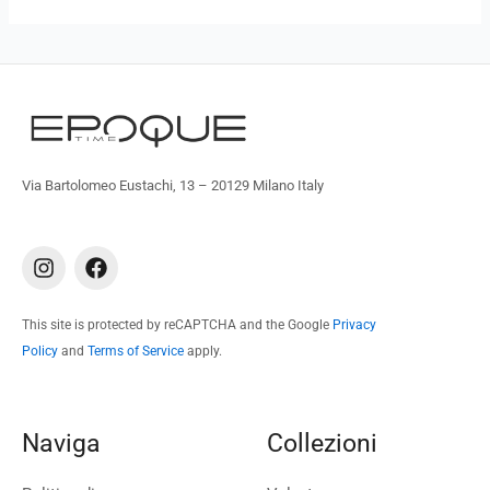
Via Bartolomeo Eustachi, 13 – 20129 Milano Italy
I
F
n
a
s
c
t
e
This site is protected by reCAPTCHA and the Google
Privacy
a
b
Policy
and
Terms of Service
apply.
g
o
r
o
a
k
m
Naviga
Collezioni