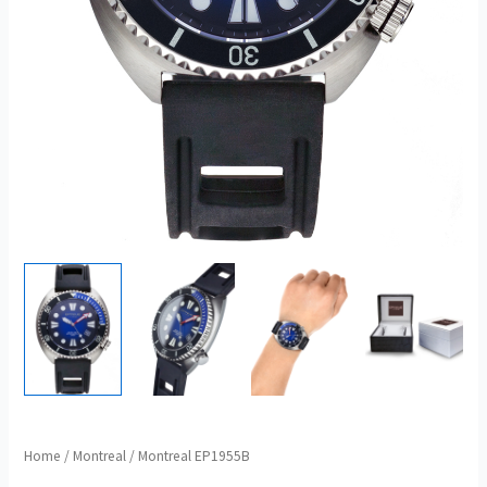
Montreal
Home
/
Montreal
/ Montreal EP1955B
EP1955B