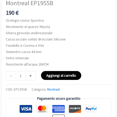
Montreal EP1955B
quantità
190
€
Orologio Uomo Sportivo
Movimento al quarzo Miyota
Ghiera girevole unidirezionale
Cassa acciaio solido Bracciale Silicone
Fondello e Corona a Vite
Diametro cassa 44 mm
Vetro minerale
Resistente all’acqua 20ATM
-
+
Aggiungi al carrello
COD:
EP1955B
Categoria:
Montreal
Pagamento sicuro garantito