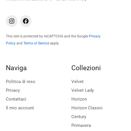
I
F
n
a
s
c
t
e
This site is protected by reCAPTCHA and the Google
Privacy
a
b
Policy
and
Terms of Service
apply.
g
o
r
o
a
k
m
Naviga
Collezioni
Politica di reso
Velvet
Privacy
Velvet Lady
Contattaci
Horizon
Il mio account
Horizon Classic
Century
Primavera