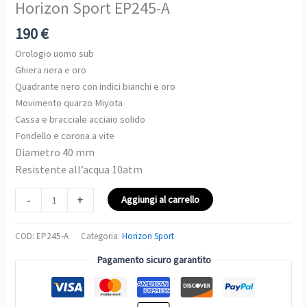
Horizon Sport EP245-A
EP245-
A
190
€
quantità
Orologio uomo sub
Ghiera nera e oro
Quadrante nero con indici bianchi e oro
Movimento quarzo Miyota
Cassa e bracciale acciaio solido
Fondello e corona a vite
Diametro 40 mm
Resistente all’acqua 10atm
-
+
Aggiungi al carrello
COD:
EP245-A
Categoria:
Horizon Sport
Pagamento sicuro garantito