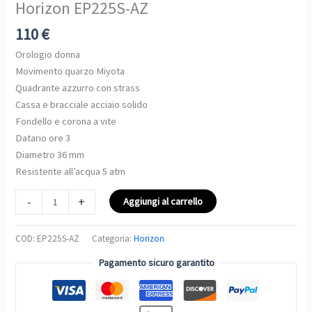
Horizon EP225S-AZ
AZ
quantità
110
€
Orologio donna
Movimento quarzo Miyota
Quadrante azzurro con strass
Cassa e bracciale acciaio solido
Fondello e corona a vite
Datario ore 3
Diametro 36 mm
Resistente all’acqua 5 atm
-
+
Aggiungi al carrello
COD:
EP225S-AZ
Categoria:
Horizon
Pagamento sicuro garantito