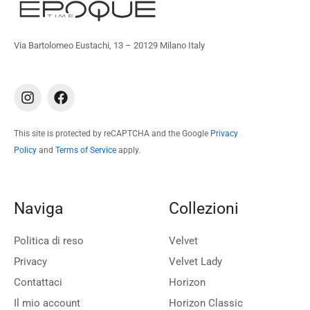
Via Bartolomeo Eustachi, 13 – 20129 Milano Italy
I
F
n
a
s
c
t
e
This site is protected by reCAPTCHA and the Google
Privacy
a
b
Policy
and
Terms of Service
apply.
g
o
r
o
a
k
m
Naviga
Collezioni
Politica di reso
Velvet
Privacy
Velvet Lady
Contattaci
Horizon
Il mio account
Horizon Classic