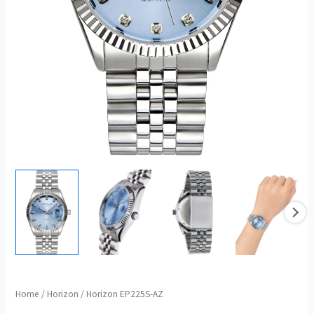
Horizon
Home
/
Horizon
/ Horizon EP225S-AZ
EP225S-