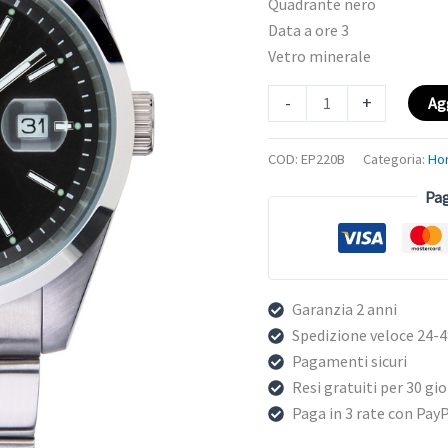
Quadrante nero
Data a ore 3
Vetro minerale
-
+
Ag
COD:
EP220B
Categoria:
Hor
Pag
Garanzia 2 anni
Spedizione veloce 24-
Pagamenti sicuri
Resi gratuiti per 30 gio
Paga in 3 rate con Pay