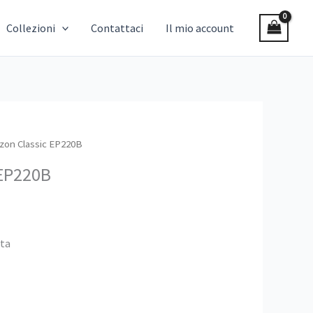
Collezioni
Contattaci
Il mio account
izon Classic EP220B
 EP220B
ota