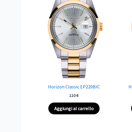
Horizon Classic EP220BIC
H
110
€
Aggiungi al carrello