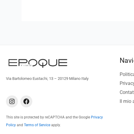
Navi
Politic
Via Bartolomeo Eustachi, 13 – 20129 Milano Italy
Privac
Contat
I
F
Il mio
n
a
s
c
t
e
This site is protected by reCAPTCHA and the Google
Privacy
a
b
Policy
and
Terms of Service
apply.
g
o
r
o