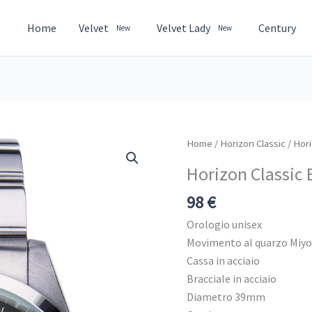
Home
Velvet
Velvet Lady
Century
New
New
Horizon
Home
/
Horizon Classic
/ Hor
Classic
Horizon Classic
EP220B
quantità
98
€
Orologio unisex
Movimento al quarzo Miy
Cassa in acciaio
Bracciale in acciaio
Diametro 39mm