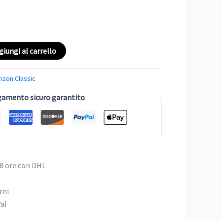
giungi al carrello
izon Classic
amento sicuro garantito
48 ore con DHL
rni
Pal