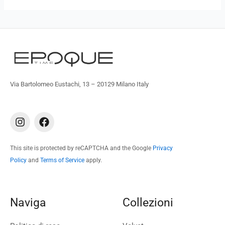
Via Bartolomeo Eustachi, 13 – 20129 Milano Italy
I
F
n
a
s
c
t
e
This site is protected by reCAPTCHA and the Google
Privacy
a
b
Policy
and
Terms of Service
apply.
g
o
r
o
a
k
m
Naviga
Collezioni