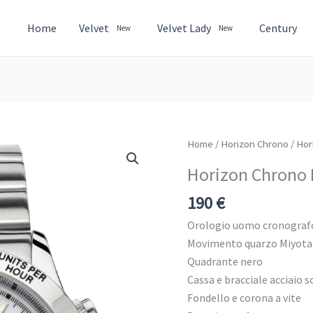
Home
Velvet
Velvet Lady
Century
New
New
Horizon
Home
/
Horizon Chrono
/ Hor
Chrono
Horizon Chrono
EP242A
quantità
190
€
Orologio uomo cronograf
Movimento quarzo Miyota
Quadrante nero
Cassa e bracciale acciaio s
Fondello e corona a vite