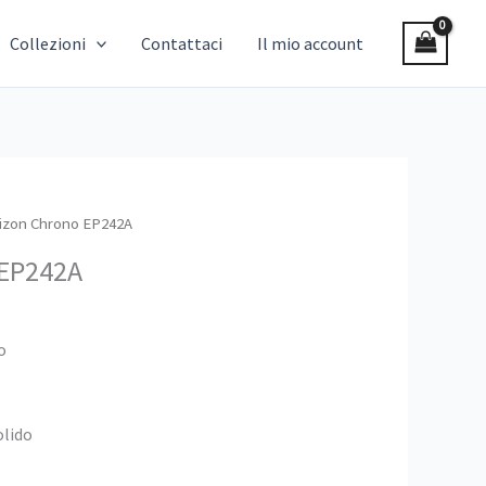
Collezioni
Contattaci
Il mio account
izon Chrono EP242A
 EP242A
o
olido