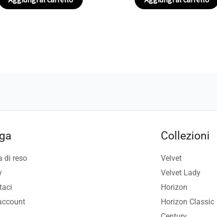
ga
Collezioni
a di reso
Velvet
y
Velvet Lady
taci
Horizon
 account
Horizon Classic
Century