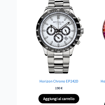
Horizon Chrono EP242D
Ho
190
€
Aggiungi al carrello