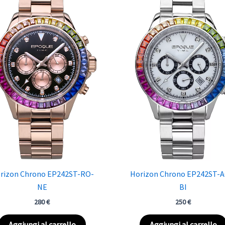
rizon Chrono EP242ST-RO-
Horizon Chrono EP242ST-A
NE
BI
280
€
250
€
Aggiungi al carrello
Aggiungi al carrello