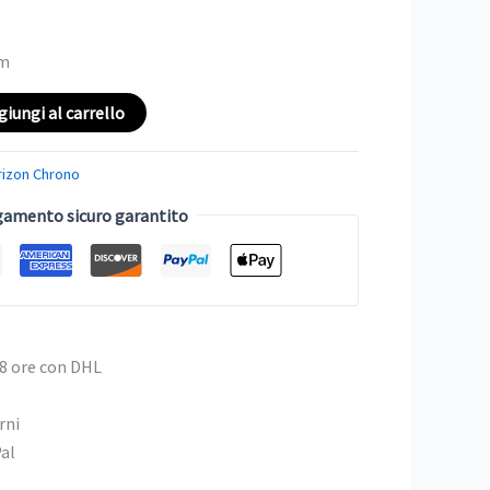
tm
giungi al carrello
rizon Chrono
amento sicuro garantito
48 ore con DHL
rni
Pal