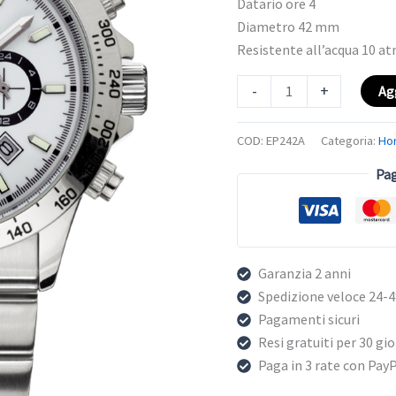
Datario ore 4
Diametro 42 mm
Resistente all’acqua 10 a
-
+
Ag
COD:
EP242A
Categoria:
Ho
Pag
Garanzia 2 anni
Spedizione veloce 24-
Pagamenti sicuri
Resi gratuiti per 30 gio
Paga in 3 rate con Pay