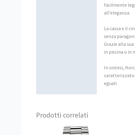
facilmente legg
all’eleganza.
La cassa e il c
senza paragoni,
Grazie alla sua
in piscina o in 
In sintesi, Hor
caratterizzato 
eguali.
Prodotti correlati