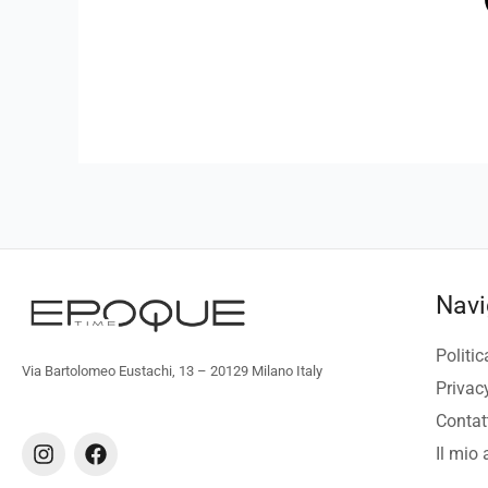
Navi
Politic
Via Bartolomeo Eustachi, 13 – 20129 Milano Italy
Privac
Contat
I
F
Il mio
n
a
s
c