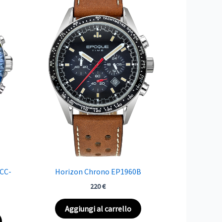
CC-
Horizon Chrono EP1960B
220
€
Aggiungi al carrello