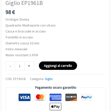
Giglio EP1961B
quantità
98
€
Orologio Donna
Quadrante Madreperla con strass
Cassa e bracciale in acciaio
Fondello in acciaio
Diametro cassa 32 mm
Vetro minerale
Water resistant 3 ATM
-
+
Aggiungi al carrello
COD:
EP1961B
Categoria:
Giglio
Pagamento sicuro garantito