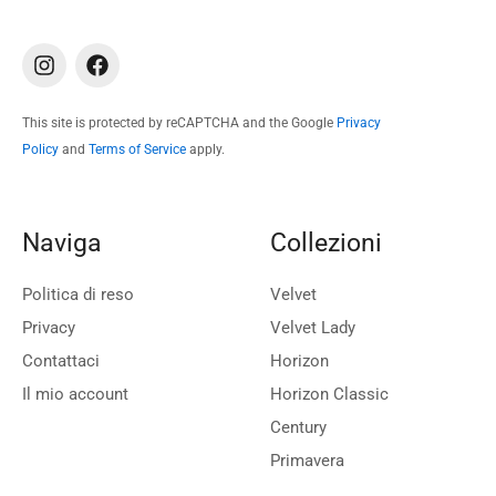
I
F
n
a
s
c
t
e
This site is protected by reCAPTCHA and the Google
Privacy
a
b
Policy
and
Terms of Service
apply.
g
o
r
o
a
k
m
Naviga
Collezioni
Politica di reso
Velvet
Privacy
Velvet Lady
Contattaci
Horizon
Il mio account
Horizon Classic
Century
Primavera